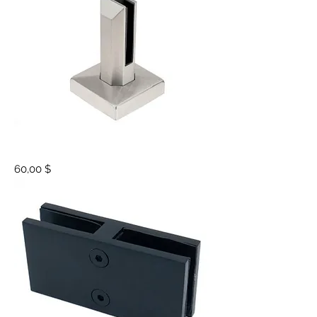
Spigot
Prix
60,00 $
stainless