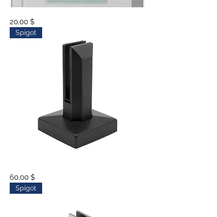
Plaque
Prix
20,00 $
électrique
en
Spigot
miroir
Spigot
Prix
60,00 $
Spigot