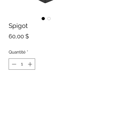
Spigot
Prix
60,00 $
Quantité
*
Ajouter au panier
Pour garde corps en verre 12 mm
Vous devez écrire votre
prénom nom et adresse