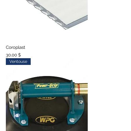
Coroplast
Prix
30,00 $
Ventouse