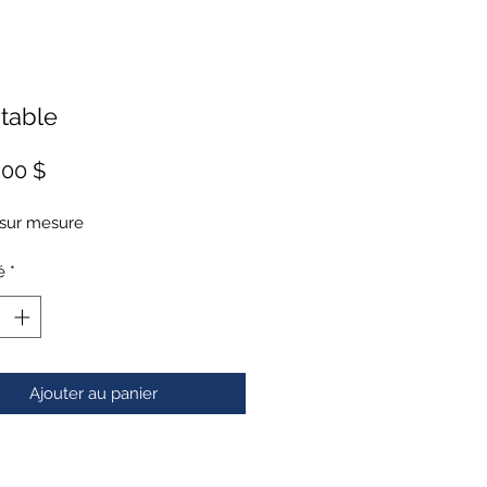
table
Prix
,00 $
 sur mesure 
é
*
Ajouter au panier